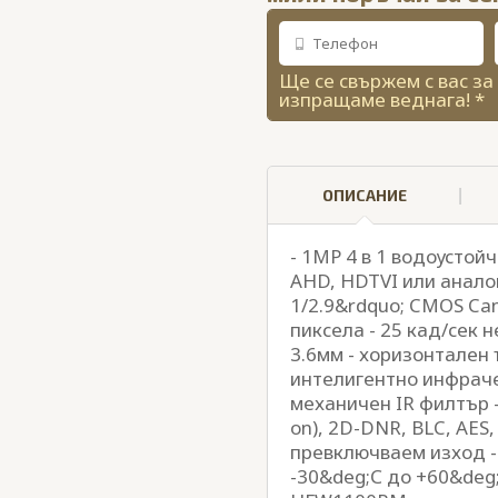
Ще се свържем с вас за
изпращаме веднага! *
ОПИСАНИЕ
- 1MP 4 в 1 водоустой
AHD, HDTVI или анало
1/2.9&rdquo; CMOS Ca
пиксела - 25 кад/сек 
3.6мм - хоризонтален 
интелигентно инфраче
механичен IR филтър - 
on), 2D-DNR, BLC, AES
превключваем изход -
-30&deg;С до +60&deg;