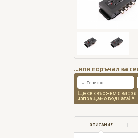
...или поръчай за с
Ще се свържем с вас за
изпращаме веднага! *
ОПИСАНИЕ