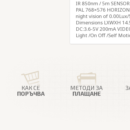
IR 850nm / 5m SENSO
PAL 768×576 HORIZON
night vision of 0.00Lu
Dimensions LXWXH 14.
DC:3.6-5V 200mA VIDEO
Light /On Off /Self Mot
КАК СЕ
МЕТОДИ ЗА
З
ПОРЪЧВА
ПЛАЩАНЕ