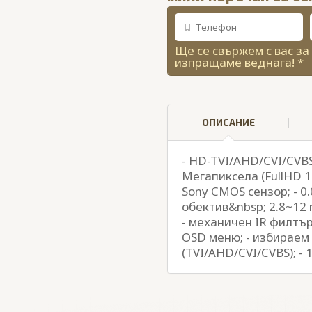
Ще се свържем с вас за
изпращаме веднага! *
ОПИСАНИЕ
- HD-TVI/AHD/CVI/CVBS 
Мегапиксела (FullHD 1
Sony CMOS сензор; - 0
обектив&nbsp; 2.8~12 m
- механичен IR филтър
OSD меню; - избираем
(TVI/AHD/CVI/CVBS); -